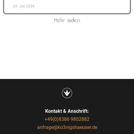
29. Juli 2026
Mehr laden
Kontakt & Anschrift:
+49(0)8386 9802882
anfrage@ko3nigshaeuser.de