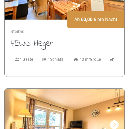
Ab
60,00
€
pro Nacht
Steibis
FEWO Heger
4 Gäste
1
Schlafz.
40 m²
Größe