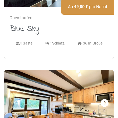
Ab
49,00
€
pro Nacht
Oberstaufen
Blue Sky
4 Gäste
1
Schlafz.
36 m²
Größe
Next