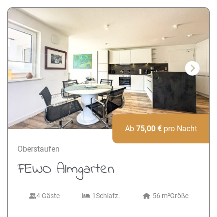
Next
Ab
75,00
€
pro Nacht
Oberstaufen
FEWO Almgarten
4 Gäste
1
Schlafz.
56 m²
Größe