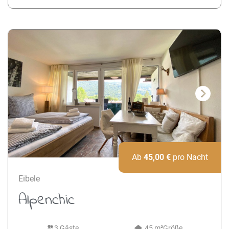
Next
Ab
45,00
€
pro Nacht
Eibele
Alpenchic
3 Gäste
45 m²
Größe