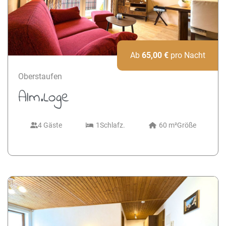
Next
Ab
65,00
€
pro Nacht
Oberstaufen
Alm.Loge
4 Gäste
1
Schlafz.
60 m²
Größe