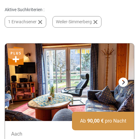
Aktive Suchkriterien :
1 Erwachsener
Weiler-Simmerberg
Next
Ab
90,00
€
pro Nacht
Aach