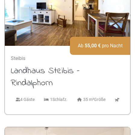
Next
Ab
55,00
€
pro Nacht
Steibis
Landhaus Steibis –
Rindalphorn
4 Gäste
1
Schlafz.
35 m²
Größe