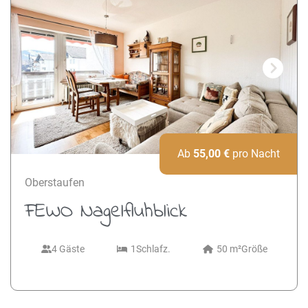
Next
Ab
55,00
€
pro Nacht
Oberstaufen
FEWO Nagelfluhblick
4 Gäste
1
Schlafz.
50 m²
Größe