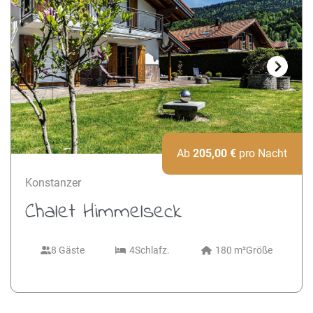
Next
Ab
205,00
€
pro Nacht
Konstanzer
Chalet Himmelseck
8 Gäste
4
Schlafz.
180 m²
Größe