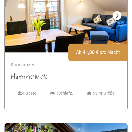
Next
Ab
41,00
€
pro Nacht
Konstanzer
Himmeleck
4 Gäste
1
Schlafz.
55 m²
Größe