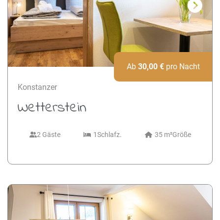
Next
Ab
30,00
€
pro Nacht
Konstanzer
Wetterstein
2 Gäste
1
Schlafz.
35 m²
Größe