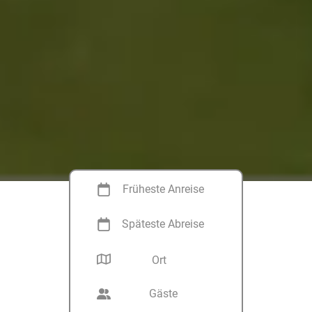
Früheste Anreise
Späteste Abreise
Ort
Gäste