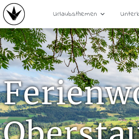
Urlaubsthemen
Unter
Ferienw
Obersta