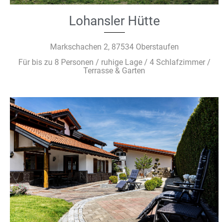
Lohansler Hütte
Markschachen 2, 87534 Oberstaufen
Für bis zu 8 Personen / ruhige Lage / 4 Schlafzimmer /
Terrasse & Garten