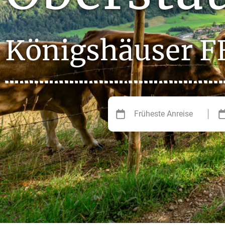
Königshäuser 
Früheste Anreise