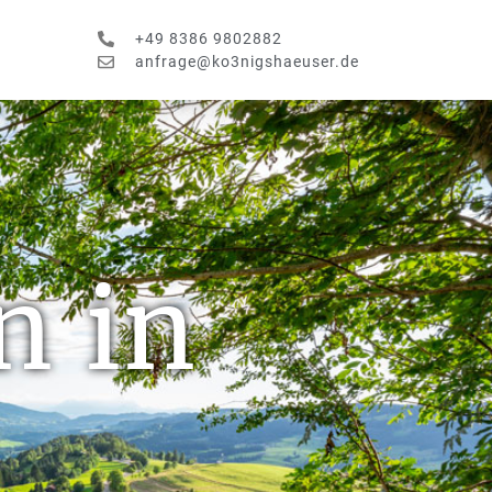
+49 8386 9802882
anfrage@ko3nigshaeuser.de
n in