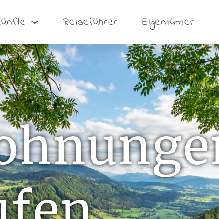
künfte
Reiseführer
Eigentümer
ohnunge
ufen