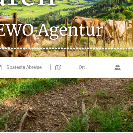
FEWO Agentur
Späteste Abreise
Ort