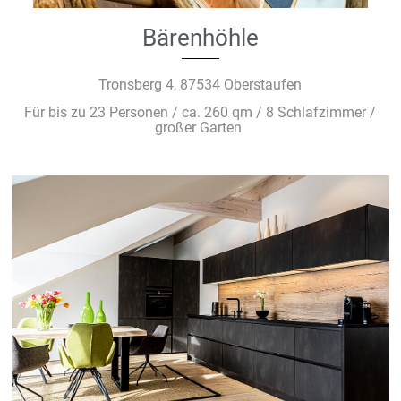
Bärenhöhle
Tronsberg 4, 87534 Oberstaufen
Für bis zu 23 Personen / ca. 260 qm / 8 Schlafzimmer /
großer Garten