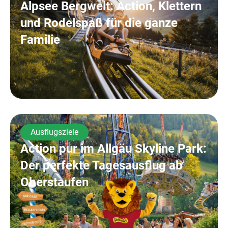
Alpsee Bergwelt: Action, Klettern
und Rodelspaß für die ganze
Familie
Ausflugsziele
Action pur im Allgäu Skyline Park:
Der perfekte Tagesausflug ab
Oberstaufen