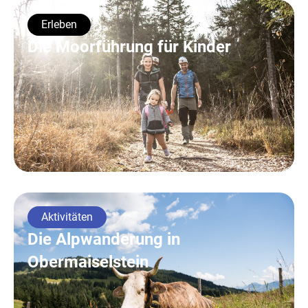
Erleben
Die Moorführung für Kinder
Aktivitäten
Die Alpwanderung in
Obermaiselstein