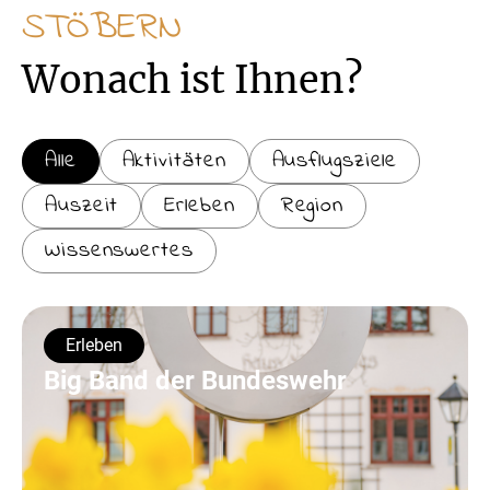
STÖBERN
Wonach ist Ihnen?
Alle
Aktivitäten
Ausflugsziele
Auszeit
Erleben
Region
Wissenswertes
Erleben
Big Band der Bundeswehr