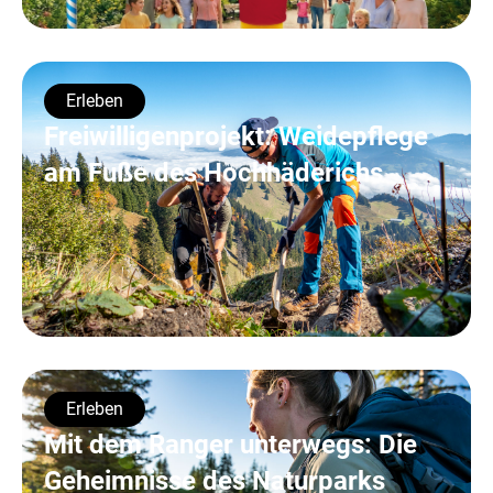
Erleben
Freiwilligenprojekt: Weidepflege
am Fuße des Hochhäderichs
Erleben
Mit dem Ranger unterwegs: Die
Geheimnisse des Naturparks