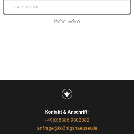
1. August 2026
Mehr laden
Kontakt & Anschrift:
+49(0)8386 9802882
anfrage@ko3nigshaeuser.de