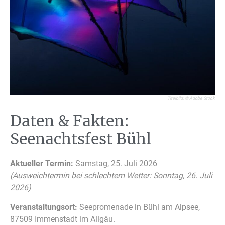
Titelbild: © Adobe Stock
Daten & Fakten:
Seenachtsfest Bühl
Aktueller Termin:
Samstag, 25. Juli 2026
(Ausweichtermin bei schlechtem Wetter: Sonntag, 26. Juli
2026)
Veranstaltungsort:
Seepromenade in Bühl am Alpsee,
87509 Immenstadt im Allgäu.