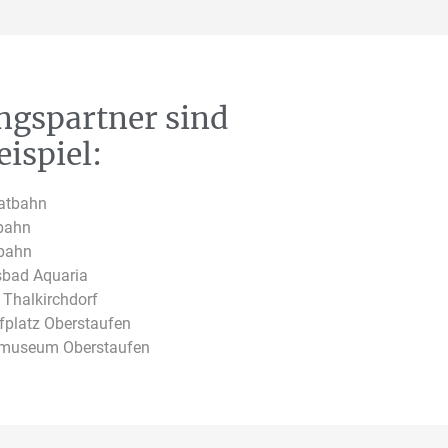
ngspartner sind
ispiel:
atbahn
bahn
bahn
sbad Aquaria
 Thalkirchdorf
fplatz Oberstaufen
museum Oberstaufen