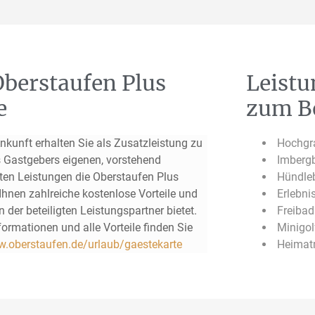
Oberstaufen Plus
Leistu
e
zum Be
Ankunft erhalten Sie als Zusatzleistung zu
Hochgr
 Gastgebers eigenen, vorstehend
Imberg
ten Leistungen die Oberstaufen Plus
Hündle
 Ihnen zahlreiche kostenlose Vorteile und
Erlebni
 der beteiligten Leistungspartner bietet.
Freibad
ormationen und alle Vorteile finden Sie
Minigol
.oberstaufen.de/urlaub/gaestekarte
Heimat