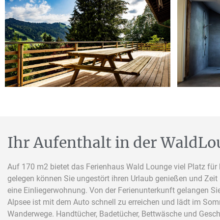
Ihr Aufenthalt in der WaldL
Auf 170 m2 bietet das Ferienhaus Wald Lounge viel Platz für 
gelegen können Sie ungestört ihren Urlaub genießen und Zeit 
eine Einliegerwohnung. Von der Ferienunterkunft gelangen Si
Alpsee ist mit dem Auto schnell zu erreichen und lädt im So
Wanderwege. Handtücher, Badetücher, Bettwäsche und Geschirrt