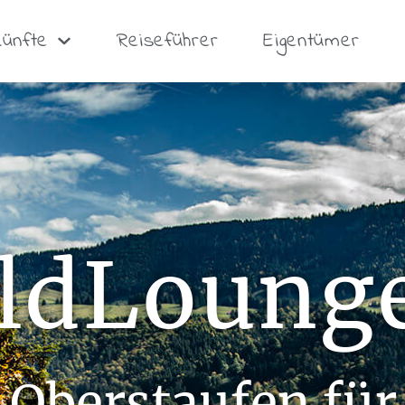
künfte
Reiseführer
Eigentümer
ldLoung
 Oberstaufen für 