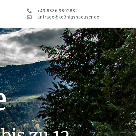
+49 8386 9802882
anfrage@ko3nigshaeuser.de
e
bis zu 12