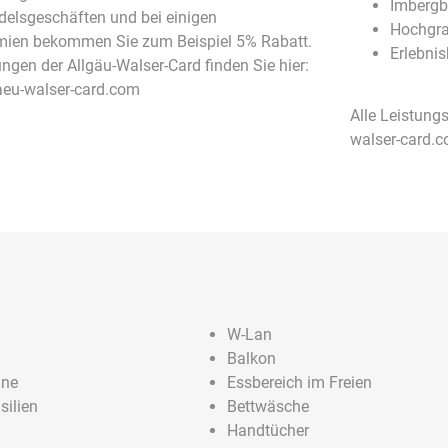
Imberg
delsgeschäften und bei einigen
Hochgr
ien bekommen Sie zum Beispiel 5% Rabatt.
Erlebni
ungen der Allgäu-Walser-Card finden Sie hier:
eu-walser-card.com
Alle Leistung
walser-card.c
W-Lan
Balkon
ine
Essbereich im Freien
silien
Bettwäsche
Handtücher