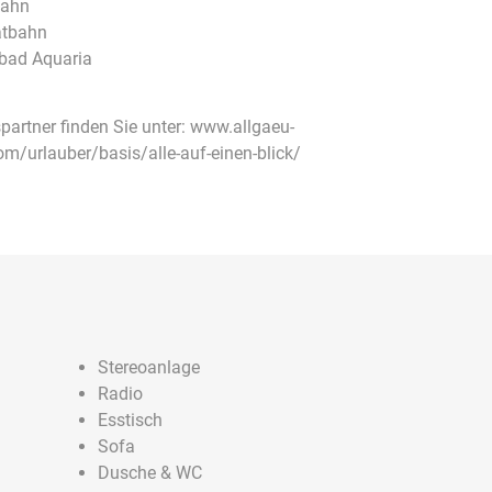
bahn
atbahn
sbad Aquaria
spartner finden Sie unter: www.allgaeu-
om/urlauber/basis/alle-auf-einen-blick/
Stereoanlage
Radio
Esstisch
Sofa
Dusche & WC