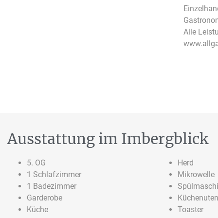
Einzelhan
Gastronom
Alle Leist
www.allga
Ausstattung im Imbergblick
5. OG
Herd
1 Schlafzimmer
Mikrowelle
1 Badezimmer
Spülmasch
Garderobe
Küchenuten
Küche
Toaster