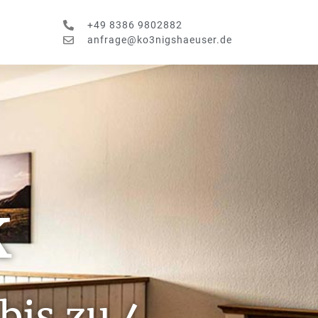
+49 8386 9802882
anfrage@ko3nigshaeuser.de
k
is zu 4