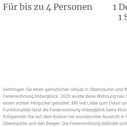
Für bis zu 4 Personen
1 D
1 
Verbringen Sie einen gemütlichen Urlaub in Oberstaufen und 
sorgen für einen angenehmen Aufenthalt. In der Küche steht Ih
Ferienwohnung Imbergblick. 2020 wurde diese Wohnung neu r
Wasserkocher, ein kleiner Ofen und alles an nötigem Zubehör zu
einem echten Hingucker gestaltet. Mit viel Liebe zum Detail u
Wohnung verfügt über 1 Doppelbett im Wohn- Essbereich und zus
Funktionalität lässt die Ferienwohnung Imbergblick keine Wün
Schlafcouch, auf der ohne Probleme 2 Personen Platz finden. W-La
Entspannen Sie auf dem Balkon mit wundervoller Aussicht in 
Unterkunft vorhanden, genau so wie ein großer TV. In wenigen Minuten
Oberstaufen und den Bergen. Die Ferienwohnung befindet sich 