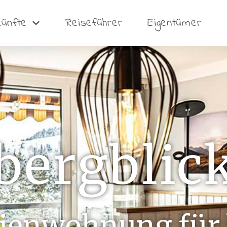
künfte
Reiseführer
Eigentümer
bergblic
ienwohnung für b