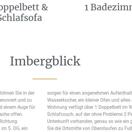
oppelbett &
1 Badezim
Schlafsofa
Imbergblick
Wohnen Sie in der
nen ein Kochfeld,
enoviert und zu
r Verfügung. Die
nd einem Auge für
ätzlich über eine
sche offen.
n ist in der
Richtung
 erreichen
im 5. OG, ein
Sie die Ortsmitte von Oberstaufen zu Fuß