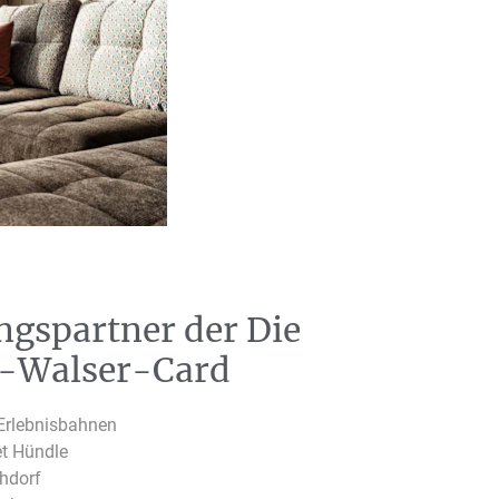
ngspartner der Die
u-Walser-Card
Erlebnisbahnen
et Hündle
chdorf