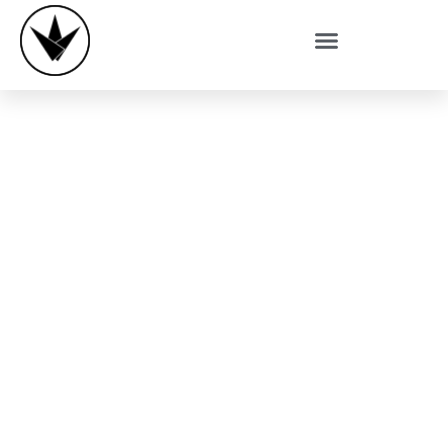
Ferienw
Enzian /
Weißac