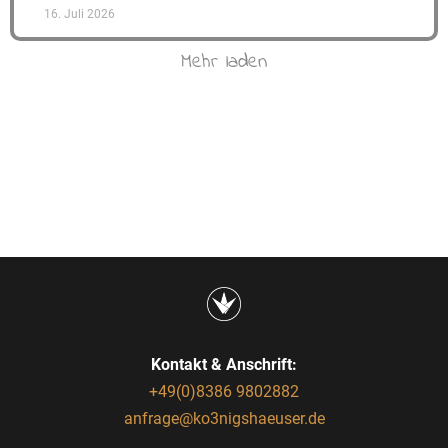
16. Juli 2026
Mehr laden
Kontakt & Anschrift:
+49(0)8386 9802882
anfrage@ko3nigshaeuser.de