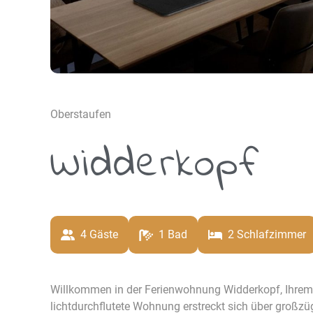
Oberstaufen
Widderkopf
4
 Gäste
1
 Bad
2
 Schlafzimmer
Willkommen in der Ferienwohnung Widderkopf, Ihrem p
lichtdurchflutete Wohnung erstreckt sich über großzü