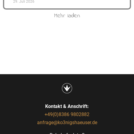
29. Juli 2026
Mehr laden
Kontakt & Anschrift:
+49(0)8386 9802882
anfrage@ko3nigshaeuser.de